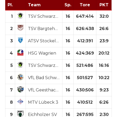
Pl.
Team
Sp.
Tore
PKT
1
TSV Schwarzenbek
16
647
:
414
32:0
2
TSV Bargteheide
16
626
:
438
26:6
3
ATSV Stockelsdorf
16
412
:
391
23:9
4
HSG Wagrien
16
424
:
369
20:12
5
TSV Schwarzenbek 2
16
521
:
486
16:16
6
VfL Bad Schwartau
16
501
:
527
10:22
7
VfL Geesthacht
16
430
:
506
9:23
8
MTV Lübeck 3
16
410
:
512
6:26
9
Eichholzer SV
16
267
:
595
2:30