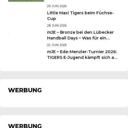
29. JUNI 2026
Little Maxi Tigers beim Füchse-
Cup
28. JUNI 2026
mJE – Bronze bei den Lübecker
Handball Days – Was für ein
Wochenende für unsere kleinen
22. JUNI 2026
TIGERS
mJE – Ede-Menzler-Turnier 2026:
TIGERS E-Jugend kämpft sich auf
Platz 3
WERBUNG
WERBUNG