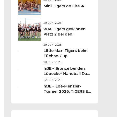
Mini Tigers on Fire 🔥
29. JUNI 2026
wJA Tigers gewinnen
Platz 2 bei den
Lübecker
Handballtagen 2026
29. JUNI 2026
Little Maxi Tigers beim
Füchse-Cup
28. JUNI 2026
mJE – Bronze bei den
Lübecker Handball Days
– Was für ein
22. JUNI 2026
Wochenende für unsere
mJE – Ede-Menzler-
kleinen TIGERS
Turnier 2026: TIGERS E-
Jugend kämpft sich auf
Platz 3