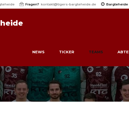
gteheide
Fragen?
kontakt@tigers-bargteheide.de
Bargteheide
eheide
NEWS
TICKER
TEAMS
ABTE