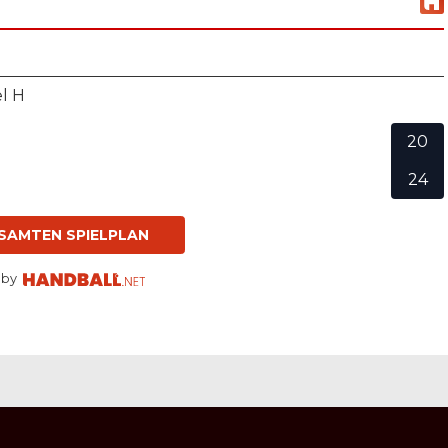
el H
20
24
SAMTEN SPIELPLAN
 by