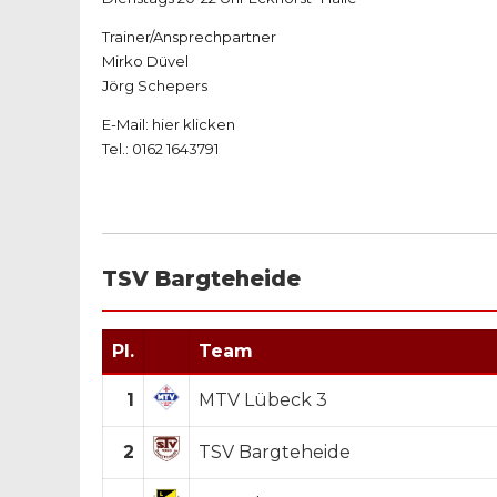
Trainer/Ansprechpartner
Mirko Düvel
Jörg Schepers
E-Mail:
hier klicken
Tel.: 0162 1643791
TSV Bargteheide
Pl.
Team
1
MTV Lübeck 3
2
TSV Bargteheide