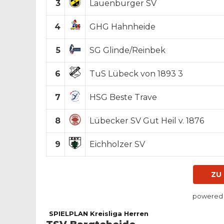
3
Lauenburger SV
4
GHG Hahnheide
5
SG Glinde/Reinbek
6
TuS Lübeck von 1893 3
7
HSG Beste Trave
8
Lübecker SV Gut Heil v. 1876
9
Eichholzer SV
ZU
powered
SPIELPLAN Kreisliga Herren