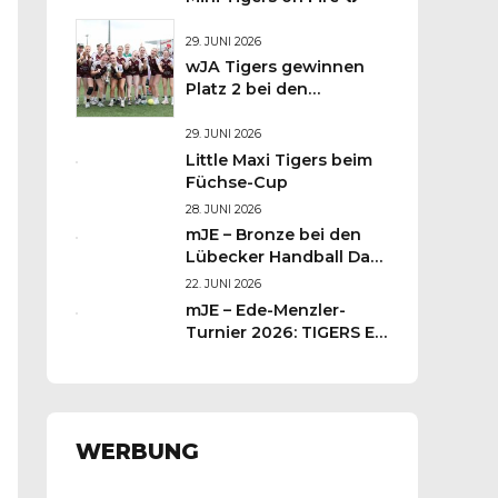
29. JUNI 2026
wJA Tigers gewinnen
Platz 2 bei den
Lübecker
Handballtagen 2026
29. JUNI 2026
Little Maxi Tigers beim
Füchse-Cup
28. JUNI 2026
mJE – Bronze bei den
Lübecker Handball Days
– Was für ein
22. JUNI 2026
Wochenende für unsere
mJE – Ede-Menzler-
kleinen TIGERS
Turnier 2026: TIGERS E-
Jugend kämpft sich auf
Platz 3
WERBUNG