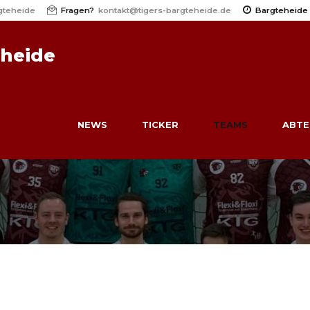
gteheide
Fragen?
kontakt@tigers-bargteheide.de
Bargteheide
eheide
NEWS
TICKER
TEAMS
ABTE