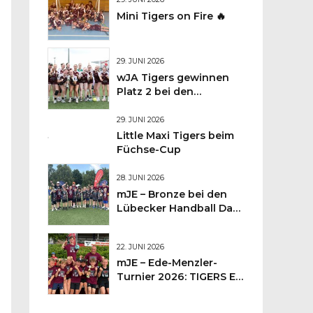
Mini Tigers on Fire 🔥
29. JUNI 2026
wJA Tigers gewinnen
Platz 2 bei den
Lübecker
Handballtagen 2026
29. JUNI 2026
Little Maxi Tigers beim
Füchse-Cup
28. JUNI 2026
mJE – Bronze bei den
Lübecker Handball Days
– Was für ein
Wochenende für unsere
22. JUNI 2026
kleinen TIGERS
mJE – Ede-Menzler-
Turnier 2026: TIGERS E-
Jugend kämpft sich auf
Platz 3