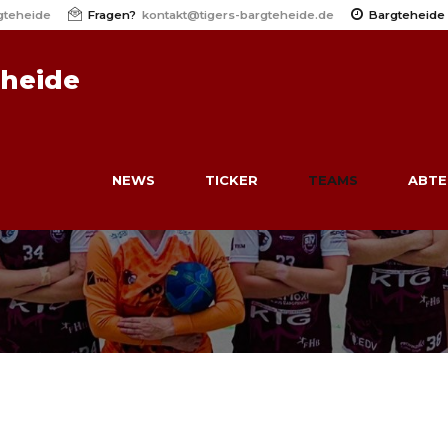
gteheide
Fragen?
kontakt@tigers-bargteheide.de
Bargteheide
eheide
NEWS
TICKER
TEAMS
ABTE