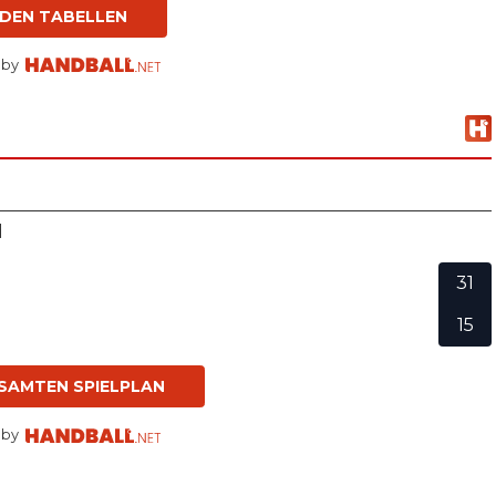
 DEN TABELLEN
 by
d
31
15
SAMTEN SPIELPLAN
 by