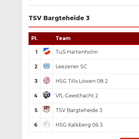
TSV Bargteheide 3
Pl.
Team
1
TuS Hartenholm
2
Leezener SC
3
HSG Tills Löwen 08 2
4
VfL Geesthacht 2
5
TSV Bargteheide 3
6
HSG Kalkberg 06 3