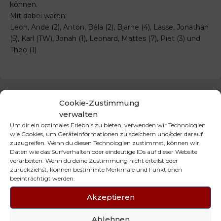
können.
Mit dabei waren:
Leon, Ande (2), Anton, Béla (2), Bjarne (4), Lasse, Jonathan
(5), Karl (TW), Jonah (1), Leonard, Mattes (7), Piet (3) und
Theo (1)
Cookie-Zustimmung
PREVIOUS
NEXT
mJE - starker Sieg
MJD - Übergabe des
verwalten
gegen SG
Sportabzeichens
Um dir ein optimales Erlebnis zu bieten, verwenden wir Technologien
Glinde/Reinbek
wie Cookies, um Geräteinformationen zu speichern und/oder darauf
zuzugreifen. Wenn du diesen Technologien zustimmst, können wir
Daten wie das Surfverhalten oder eindeutige IDs auf dieser Website
NEUESTE BEITRÄGE
verarbeiten. Wenn du deine Zustimmung nicht erteilst oder
zurückziehst, können bestimmte Merkmale und Funktionen
beeinträchtigt werden.
Akzeptieren
29. JUNI 2026
Mini Tigers on Fire 🔥
Ablehnen