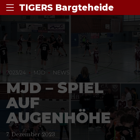
TIGERS Bargteheide
2023/24
MJD
NEWS
MJD – SPIEL
AUF
AUGENHÖHE
7. Dezember 2023