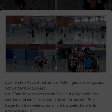
Zum ersten Advent hatten die MJD Tigers die Jungs aus
Schwarzenbek zu Gast.
Laut Tabelle versprach es ein Spiel auf Augenhöhe zu
werden und die Fans wurden nicht enttäuscht. Beide
Lager konnten viele schöne Tore bejubeln. Eine tolle
Atmosphäre….!!!