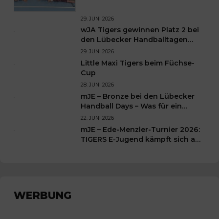
29. JUNI 2026
wJA Tigers gewinnen Platz 2 bei
den Lübecker Handballtagen
2026
29. JUNI 2026
Little Maxi Tigers beim Füchse-
Cup
28. JUNI 2026
mJE – Bronze bei den Lübecker
Handball Days – Was für ein
Wochenende für unsere kleinen
22. JUNI 2026
TIGERS
mJE – Ede-Menzler-Turnier 2026:
TIGERS E-Jugend kämpft sich auf
Platz 3
WERBUNG