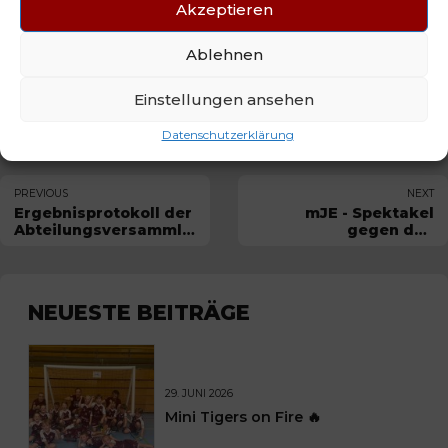
Akzeptieren
Am 1. Advent spielen wir am Sonntag, 01.12.2024 um 17.00
Uhr in Sülfeld beim SV Sülfeld unser „Lokal-Derby“, bevor
Ablehnen
dann noch 2 Heimspiele in diesem Jahr folgen. Lust auf
Erlebnis? Dann unterstützt uns lautstark in Sülfeld – wir
Einstellungen ansehen
brauchen euch!
Datenschutzerklärung
PREVIOUS
NEXT
Ergebnisprotokoll der
mJE - Spektakel
Abteilungsversammlung
gegen den
2024
Tabellenführer: Die
TIGERS zeigen
Kampfgeist!
NEUESTE BEITRÄGE
29. JUNI 2026
Mini Tigers on Fire 🔥