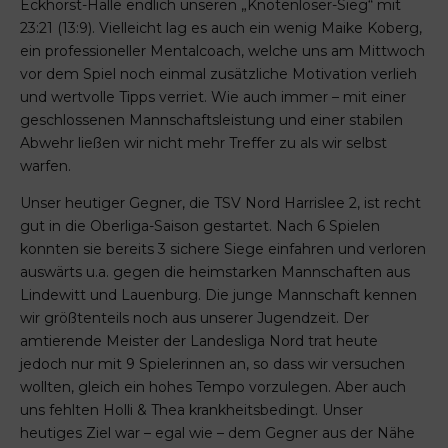
Eckhorst-Halle endlich unseren „Knotenlöser-Sieg“ mit
23:21 (13:9). Vielleicht lag es auch ein wenig Maike Koberg,
ein professioneller Mentalcoach, welche uns am Mittwoch
vor dem Spiel noch einmal zusätzliche Motivation verlieh
und wertvolle Tipps verriet. Wie auch immer – mit einer
geschlossenen Mannschaftsleistung und einer stabilen
Abwehr ließen wir nicht mehr Treffer zu als wir selbst
warfen.
Unser heutiger Gegner, die TSV Nord Harrislee 2, ist recht
gut in die Oberliga-Saison gestartet. Nach 6 Spielen
konnten sie bereits 3 sichere Siege einfahren und verloren
auswärts u.a. gegen die heimstarken Mannschaften aus
Lindewitt und Lauenburg. Die junge Mannschaft kennen
wir größtenteils noch aus unserer Jugendzeit. Der
amtierende Meister der Landesliga Nord trat heute
jedoch nur mit 9 Spielerinnen an, so dass wir versuchen
wollten, gleich ein hohes Tempo vorzulegen. Aber auch
uns fehlten Holli & Thea krankheitsbedingt. Unser
heutiges Ziel war – egal wie – dem Gegner aus der Nähe