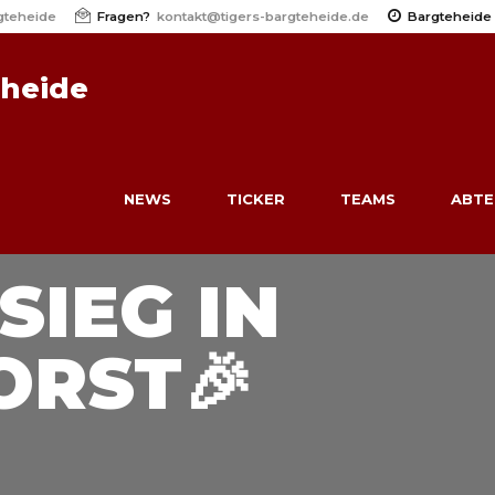
gteheide
Fragen?
kontakt@tigers-bargteheide.de
Bargteheide
eheide
NEWS
TICKER
TEAMS
ABTE
25/26
DAMEN
NEWS
SIEG IN
RST🎉