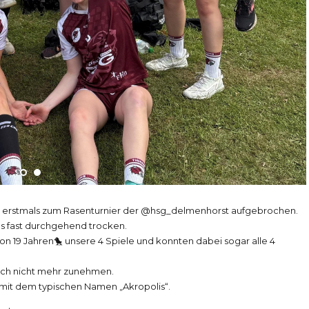
 wir erstmals zum Rasenturnier der @hsg_delmenhorst aufgebrochen.
s fast durchgehend trocken.
on 19 Jahren🐤 unsere 4 Spiele und konnten dabei sogar alle 4
auch nicht mehr zunehmen.
mit dem typischen Namen „Akropolis“.