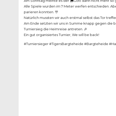
Am Sonntag meinte es der 🌧Gott dann nicht mehr so g
Alle Spiele wurden im 7 Meter werfen entschieden. Aber
parieren konnten. 🎊
Natürlich mussten wir auch erstmal selbst das Tor tref
Am Ende setzten wir uns in Summe knapp gegen die 
Turniersieg die Heimreise antreten. 🎉
Ein gut organisiertes Turnier, We will be back!
#Turniersieger #TigersBargteheide #Bargteheide #Ha