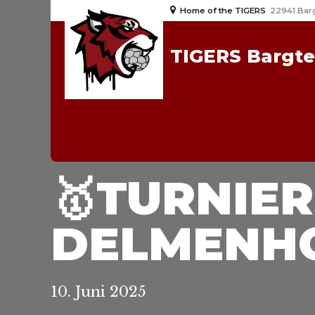
Home of the TIGERS
22941 Bar
TIGERS Bargt
1. DAMEN
2. DAMEN
2024/25
20
🥇TURNIER
DELMENHO
10. Juni 2025