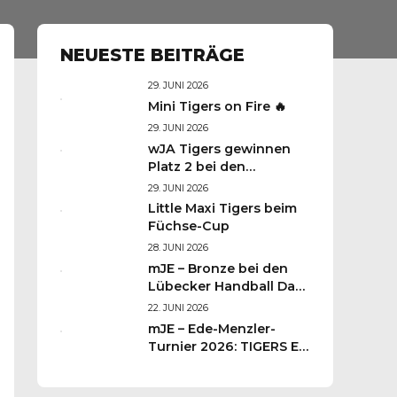
NEUESTE BEITRÄGE
29. JUNI 2026
Mini Tigers on Fire 🔥
29. JUNI 2026
wJA Tigers gewinnen
Platz 2 bei den
Lübecker
29. JUNI 2026
Handballtagen 2026
Little Maxi Tigers beim
Füchse-Cup
28. JUNI 2026
mJE – Bronze bei den
Lübecker Handball Days
– Was für ein
22. JUNI 2026
Wochenende für unsere
mJE – Ede-Menzler-
kleinen TIGERS
Turnier 2026: TIGERS E-
Jugend kämpft sich auf
Platz 3