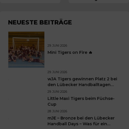
Kampf – und verliert
TIGERS Bargteheide
nur hauchdünn
überrollen Lauenburg!
NEUESTE BEITRÄGE
29. JUNI 2026
Mini Tigers on Fire 🔥
29. JUNI 2026
wJA Tigers gewinnen Platz 2 bei
den Lübecker Handballtagen
2026
29. JUNI 2026
Little Maxi Tigers beim Füchse-
Cup
28. JUNI 2026
mJE – Bronze bei den Lübecker
Handball Days – Was für ein