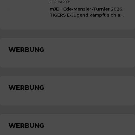
Wochenende für unsere kleinen
22. JUNI 2026
TIGERS
mJE – Ede-Menzler-Turnier 2026:
TIGERS E-Jugend kämpft sich auf
Platz 3
WERBUNG
WERBUNG
WERBUNG