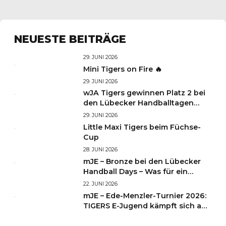
NEUESTE BEITRÄGE
29. JUNI 2026
Mini Tigers on Fire 🔥
29. JUNI 2026
wJA Tigers gewinnen Platz 2 bei
den Lübecker Handballtagen
2026
29. JUNI 2026
Little Maxi Tigers beim Füchse-
Cup
28. JUNI 2026
mJE – Bronze bei den Lübecker
Handball Days – Was für ein
Wochenende für unsere kleinen
22. JUNI 2026
TIGERS
mJE – Ede-Menzler-Turnier 2026:
TIGERS E-Jugend kämpft sich auf
Platz 3