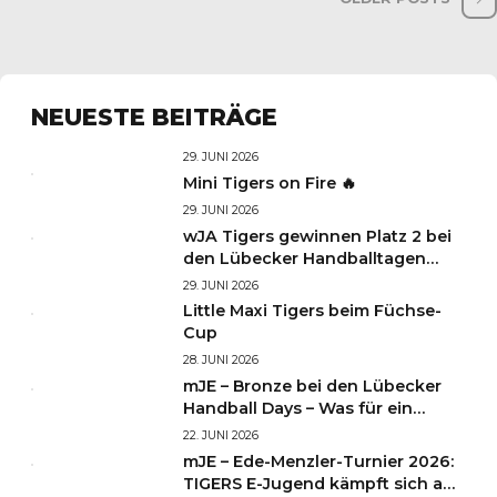
OLDER POSTS
NEUESTE BEITRÄGE
29. JUNI 2026
Mini Tigers on Fire 🔥
29. JUNI 2026
wJA Tigers gewinnen Platz 2 bei
den Lübecker Handballtagen
2026
29. JUNI 2026
Little Maxi Tigers beim Füchse-
Cup
28. JUNI 2026
mJE – Bronze bei den Lübecker
Handball Days – Was für ein
Wochenende für unsere kleinen
22. JUNI 2026
TIGERS
mJE – Ede-Menzler-Turnier 2026:
TIGERS E-Jugend kämpft sich auf