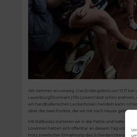
Wir nehmen es vorweg. Das Endergebnis von 13:17 bei
Lauenburg/Stormarn (Tills Löwen) lässt schon erahnen,
ein handballerischen Leckerbissen handeln kann. Umso
über die zwei Punkte, die wir mit nach Hause gebracht
Mit Ballbesitz starteten wir in die Partie und trafen a
Löwinnen hatten sich offenbar an diesem Tag vorgen
Um 
trotz zweifacher Ermahnung des Schiedsrichters über ei
um 