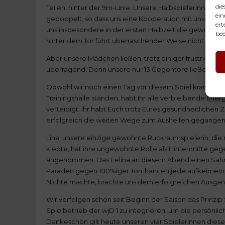
die
Teilen, hinter der 9m-Linie. Unsere Halbspielerinnen 
ein
gedoppelt, so dass uns eine Kooperation mit unserer Kre
ert
uns insbesondere in der ersten Halbzeit die gewohnte 
bee
hinter dem Tor führt überraschender Weise nicht zum To
Aber unsere Mädchen ließen, trotz einiger frustrieren
überragend. Denn unsere nur 13 Gegentore ließen sich
Obwohl wir noch einen Tag vor diesem Spiel krankheits
Trainingshalle standen, habt Ihr alle verbleibende Ener
verteidigt. Ihr habt Euch trotz Eures gesundheitliche
erfolgreich die weiten Wege zum Aushelfen gegangen
Lina, unsere einzige gewohnte Rückraumspielerin, die
klebte, hat ihre ungewohnte Rolle als Hintenmitte gege
angenommen. Das Felina an diesem Abend einen Sahne
Paraden gegen 100%iger Torchancen jede aufkeimende 
Nichte machte, brachte uns dem erfolgreichen Ausgan
Wir verfolgen schon seit Beginn der Saison das Prinzip 
Spielbetrieb der wjD 1 zu integrieren, um die persönli
Dankeschön gilt heute unseren vier Spielerinnen diese