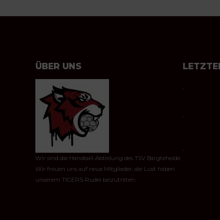
ÜBER UNS
LETZTE
Wir sind die Handball-Abteilung des TSV Bargteheide.
Wir freuen uns auf neue Mitglieder, die Lust haben
unserem TIGERS-Rudel beizutreten.