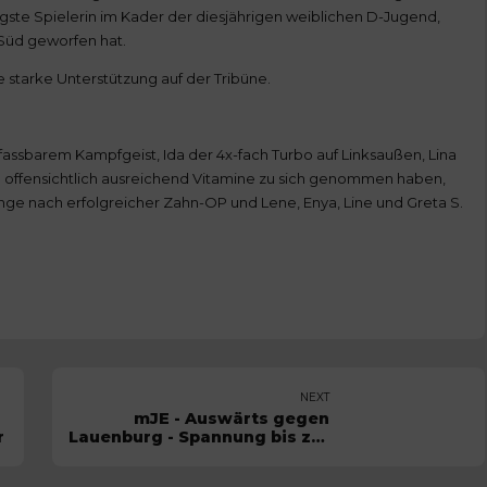
ngste Spielerin im Kader der diesjährigen weiblichen D-Jugend,
a Süd geworfen hat.
 starke Unterstützung auf der Tribüne.
nfassbarem Kampfgeist, Ida der 4x-fach Turbo auf Linksaußen, Lina
he offensichtlich ausreichend Vitamine zu sich genommen haben,
ange nach erfolgreicher Zahn-OP und Lene, Enya, Line und Greta S.
NEXT
mJE - Auswärts gegen
r
Lauenburg - Spannung bis zur
letzten Sekunde