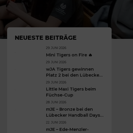
NEUESTE BEITRÄGE
29. JUNI 2026
Mini Tigers on Fire 🔥
29. JUNI 2026
wJA Tigers gewinnen
Platz 2 bei den Lübecker
Handballtagen 2026
29. JUNI 2026
Little Maxi Tigers beim
Füchse-Cup
28. JUNI 2026
mJE – Bronze bei den
Lübecker Handball Days –
Was für ein Wochenende
22. JUNI 2026
für unsere kleinen TIGERS
mJE – Ede-Menzler-