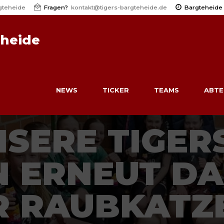
gteheide
Fragen?
kontakt@tigers-bargteheide.de
Bargteheide
eheide
NEWS
TICKER
TEAMS
ABTE
NSERE TIGER
 ERNEUT DA
R RAUBKATZ