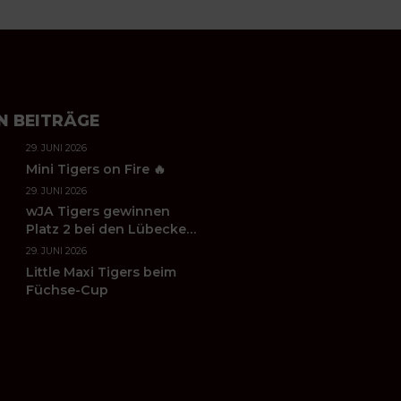
N BEITRÄGE
29. JUNI 2026
Mini Tigers on Fire 🔥
29. JUNI 2026
wJA Tigers gewinnen
Platz 2 bei den Lübecker
Handballtagen 2026
29. JUNI 2026
Little Maxi Tigers beim
Füchse-Cup