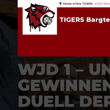
Home of the TIGERS
22941 Bar
TIGERS Bargt
2024/25
NEWS
WJD
WJD 1 – U
GEWINNEN
DUELL DE