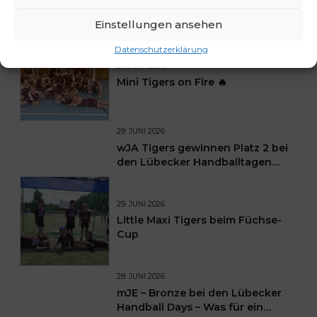
NEUESTE BEITRÄGE
Einstellungen ansehen
Datenschutzerklärung
29. JUNI 2026
Mini Tigers on Fire 🔥
29. JUNI 2026
wJA Tigers gewinnen Platz 2 bei
den Lübecker Handballtagen
2026
29. JUNI 2026
Little Maxi Tigers beim Füchse-
Cup
28. JUNI 2026
mJE – Bronze bei den Lübecker
Handball Days – Was für ein