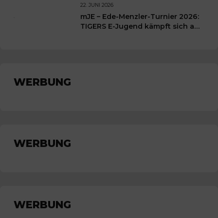
Wochenende für unsere kleinen
22. JUNI 2026
TIGERS
mJE – Ede-Menzler-Turnier 2026:
TIGERS E-Jugend kämpft sich auf
Platz 3
WERBUNG
WERBUNG
WERBUNG