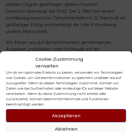
starken Gegner geschlagen geben mussten.
Dennoch überwiegt der Stolz: Der 2. Platz bei einem
hochklassig besetzten Teilnehmerfeld mit 22 Teams ist ein
großartiger Erfolg und bestätigt die tolle Entwicklung
unserer Mannschaft.
Wir freuen uns auf die kommenden gemeinsamen
Aufgaben und blicken voller Vorfreude auf die
bevorstehende Saison.
Cookie-Zustimmung
Gemeinsam werden wir weiter hart arbeiten und an die
verwalten
starken Leistungen dieses Turnierwochenendes
Um dir ein optimales Erlebnis zu bieten, verwenden wir Technologien
anknüpfen.
wie Cookies, um Geräteinformationen zu speichern und/oder darauf
zuzugreifen. Wenn du diesen Technologien zustimmst, können wir
Daten wie das Surfverhalten oder eindeutige IDs auf dieser Website
verarbeiten. Wenn du deine Zustimmung nicht erteilst oder
zurückziehst, können bestimmte Merkmale und Funktionen
PREVIOUS
NEXT
beeinträchtigt werden.
Little Maxi Tigers
Mini Tigers on Fire 🔥
beim Füchse-Cup
Akzeptieren
Ablehnen