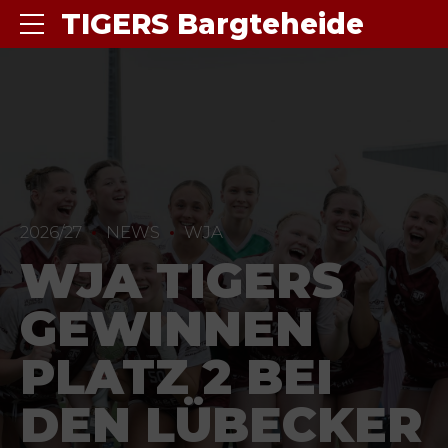
TIGERS Bargteheide
2026/27
NEWS
WJA
WJA TIGERS
GEWINNEN
PLATZ 2 BEI
DEN LÜBECKER