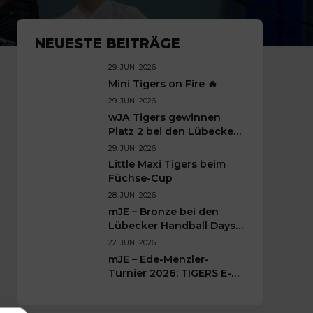
NEUESTE BEITRÄGE
29. JUNI 2026
Mini Tigers on Fire 🔥
29. JUNI 2026
wJA Tigers gewinnen
Platz 2 bei den Lübecker
Handballtagen 2026
29. JUNI 2026
Little Maxi Tigers beim
Füchse-Cup
28. JUNI 2026
mJE – Bronze bei den
Lübecker Handball Days –
Was für ein Wochenende
22. JUNI 2026
für unsere kleinen TIGERS
mJE – Ede-Menzler-
Turnier 2026: TIGERS E-
Jugend kämpft sich auf
Platz 3