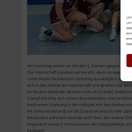
Um 
um 
die
ein
ert
bee
Am Samstag waren wir mit den 2. Damen gegen den B
Die Mannschaft kannten wir bereits, denn es spielen nur
Unser Kader bestand am Samstag aus lediglich acht gel
sich in den Dienst der Mannschaft und spielten auf dem
Zu Beginn stand die Abwehr nicht all zu stabil, sodass es i
Darauf erhöhte sich unsere Konzentration und wir führte
Nach einer Stärkung in der Halbzeit mit den Resten vo
Mit einem Endstand von 39:25 sind wir jedoch sehr zufr
Besonders erfreulich sind die acht Tore, die unsere To
Insgesamt waren 5 Torhüterinnen am Sieg beteiligt und
EinTeam!