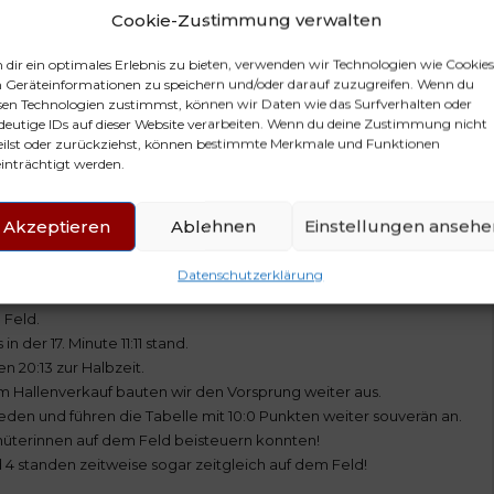
Cookie-Zustimmung verwalten
dir ein optimales Erlebnis zu bieten, verwenden wir Technologien wie Cookies
Geräteinformationen zu speichern und/oder darauf zuzugreifen. Wenn du
sen Technologien zustimmst, können wir Daten wie das Surfverhalten oder
deutige IDs auf dieser Website verarbeiten. Wenn du deine Zustimmung nicht
eilst oder zurückziehst, können bestimmte Merkmale und Funktionen
inträchtigt werden.
Akzeptieren
Ablehnen
Einstellungen ansehe
oizenburger HV gefordert.
 fünf Teams in der Liga.
Datenschutzerklärung
ernten Feldspielern, doch drei unserer Torhüterinnen stellten
 Feld.
n der 17. Minute 11:11 stand.
n 20:13 zur Halbzeit.
m Hallenverkauf bauten wir den Vorsprung weiter aus.
ieden und führen die Tabelle mit 10:0 Punkten weiter souverän an.
rhüterinnen auf dem Feld beisteuern konnten!
 4 standen zeitweise sogar zeitgleich auf dem Feld!