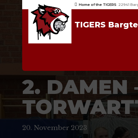
Home of the TIGERS
22941 Bar
TIGERS Bargt
2023/24
DAMEN
NEWS
2. DAMEN 
TORWART
20. November 2023