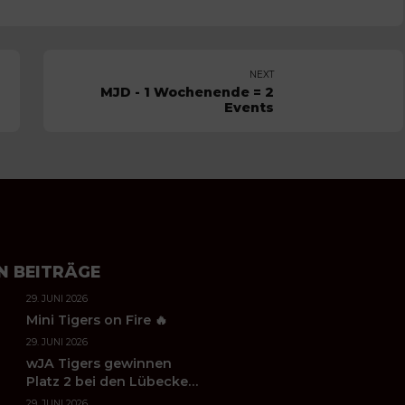
NEXT
MJD - 1 Wochenende = 2
Events
N BEITRÄGE
29. JUNI 2026
Mini Tigers on Fire 🔥
29. JUNI 2026
wJA Tigers gewinnen
Platz 2 bei den Lübecker
Handballtagen 2026
29. JUNI 2026