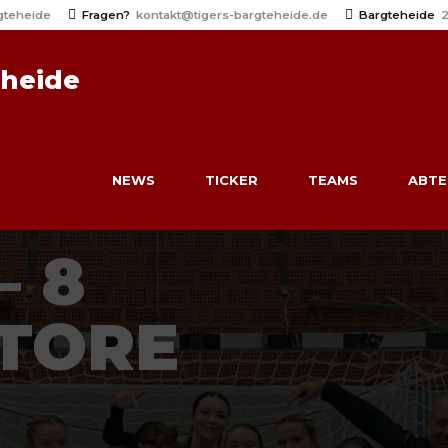
gteheide
Fragen?
kontakt@tigers-bargteheide.de
Bargteheide
2
eheide
NEWS
TICKER
TEAMS
ABTE
– 8
TORE