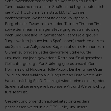
Schokoweihnachtsmännern die Köpfe fehlen und die
Tannenbäume nun alle am Straßenrand liegen, trafen sich
die MJD TIGERS am Samstag, 13.01.24 zu ihrer
nachträglichen Weihnachtsfeier am Volkspark in
Bargteheide. Zusammen mit den Trainern Tim und Tim,
sowie dem Teammanager Steve ging es zum Bowling
nach Bad Oldesloe. In gemischten Teams (die großen
Jungs wollten ja auch ihren Spaß haben) machten es sich
die Spieler zur Aufgabe die Kugeln auf den 3 Bahnen zum
Glühen zu bringen. Jeder geworfene Strike wurde
umjubelt und jede geworfene Ratte hat für allgemeines
Gelächter gesorgt. Zur Stärkung gab es anschließend
Pommes und Nuggets. Tolle Aktion. Danke für die Orga.
Toll auch, dass wirklich alle Jungs mit an Bord waren. Alle
hatten mächtig Spaß. Das zeigt wieder einmal, dass jeder
Spieler auf seine eigene besondere Art und Weise wichtig
fürs Team ist.
Gestärkt und ordentlich aufgekratzt ging es dann
geschlossen weiter in die DBS Halle, um unsere