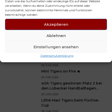
Daten wie das Surfverhalten oder eindeutige IDs auf dieser Website
verarbeiten. Wenn du deine Zustimmung nicht erteilst oder
zurückziehst, können bestimmte Merkmale und Funktionen
beeinträchtigt werden.
Akzeptieren
PREVIOUS
NEXT
MJD - Tills Löwen Cup
wJD1 festigt den
Ablehnen
2024
zweiten Platz in der
Regionsliga mit einem
Sieg gegen GH Lübeck
Einstellungen ansehen
NEUESTE BEITRÄGE
Datenschutzerklärung
29. JUNI 2026
Mini Tigers on Fire 🔥
29. JUNI 2026
wJA Tigers gewinnen Platz 2 bei
den Lübecker Handballtagen
2026
29. JUNI 2026
Little Maxi Tigers beim Füchse-
Cup
28. JUNI 2026