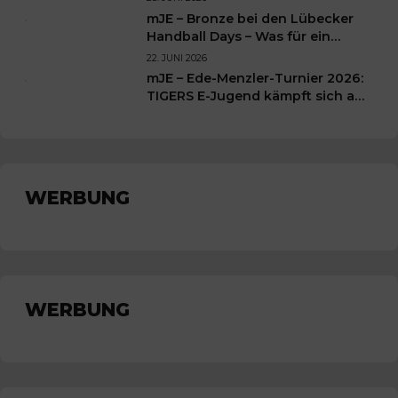
mJE – Bronze bei den Lübecker
Handball Days – Was für ein
Wochenende für unsere kleinen
22. JUNI 2026
TIGERS
mJE – Ede-Menzler-Turnier 2026:
TIGERS E-Jugend kämpft sich auf
Platz 3
WERBUNG
WERBUNG