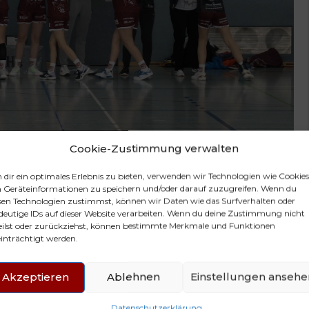
Cookie-Zustimmung verwalten
dir ein optimales Erlebnis zu bieten, verwenden wir Technologien wie Cookies
gen den Tabellendritten unserer Regionsliga verlief holprig.
Geräteinformationen zu speichern und/oder darauf zuzugreifen. Wenn du
sen Technologien zustimmst, können wir Daten wie das Surfverhalten oder
iner Niederlage gegen den MTV Lübeck abgeschlossen hatten,
deutige IDs auf dieser Website verarbeiten. Wenn du deine Zustimmung nicht
eilst oder zurückziehst, können bestimmte Merkmale und Funktionen
hes Turnier in Mölln, bei dem wir uns (mal wieder) nur gegen den
inträchtigt werden.
wertvolle Erfahrungen und eine Silbermedaille ein.
r, dass wir zu jederzeit alle Trainingsinhalte umsetzen müssen,
Akzeptieren
Ablehnen
Einstellungen ansehe
e. Dass Handball mit Tempoverschärfung und Druck auf die
Datenschutzerklärung