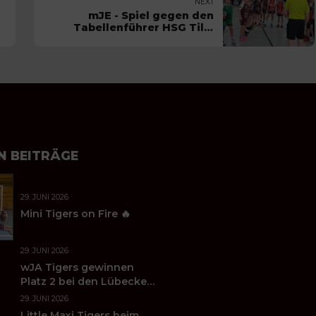
NEXT
mJE - Spiel gegen den
Tabellenführer HSG Tills
Löwen 08
N BEITRÄGE
29. JUNI 2026
Mini Tigers on Fire 🔥
29. JUNI 2026
wJA Tigers gewinnen
Platz 2 bei den Lübecker
Handballtagen 2026
29. JUNI 2026
Little Maxi Tigers beim