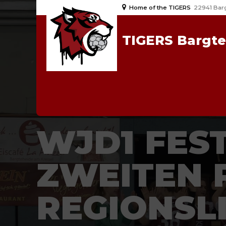
Home of the TIGERS
22941 Bar
TIGERS Bargt
2023/24
NEWS
WJD
WJD1 FES
ZWEITEN 
REGIONSL