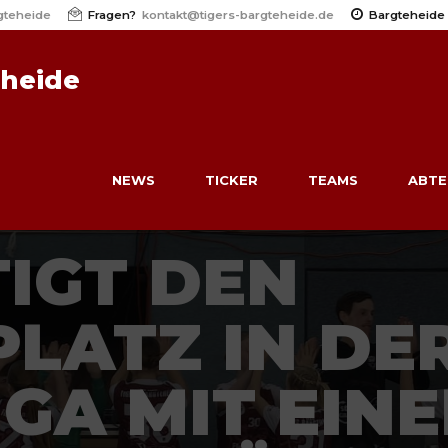
gteheide
Fragen?
kontakt@tigers-bargteheide.de
Bargteheide
eheide
NEWS
TICKER
TEAMS
ABTE
TIGT DEN
PLATZ IN DE
IGA MIT EIN