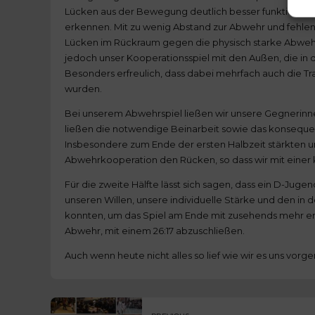
Lücken aus der Bewegung deutlich besser funktioniert a
erkennen. Mit zu wenig Abstand zur Abwehr und fehlen
Lücken im Rückraum gegen die physisch starke Abwehr
jedoch unser Kooperationsspiel mit den Außen, die in 
Besonders erfreulich, dass dabei mehrfach auch die 
wurden.
Bei unserem Abwehrspiel ließen wir unsere Gegnerin
ließen die notwendige Beinarbeit sowie das konseque
Insbesondere zum Ende der ersten Halbzeit stärkten u
Abwehrkooperation den Rücken, so dass wir mit einer 
Für die zweite Hälfte lässt sich sagen, dass ein D-Juge
unseren Willen, unsere individuelle Stärke und den in 
konnten, um das Spiel am Ende mit zusehends mehr erf
Abwehr, mit einem 26:17 abzuschließen.
Auch wenn heute nicht alles so lief wie wir es uns vorg