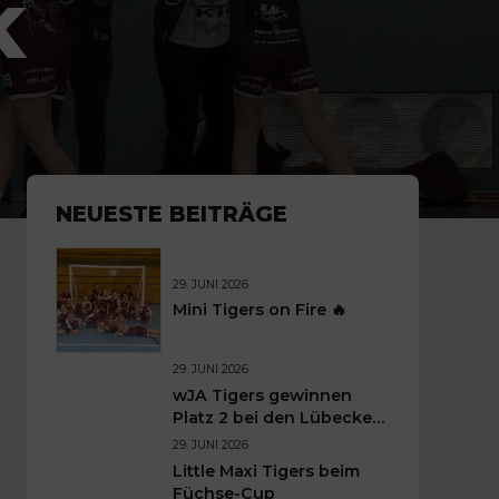
K
NEUESTE BEITRÄGE
29. JUNI 2026
Mini Tigers on Fire 🔥
29. JUNI 2026
wJA Tigers gewinnen
Platz 2 bei den Lübecker
Handballtagen 2026
29. JUNI 2026
Little Maxi Tigers beim
Füchse-Cup