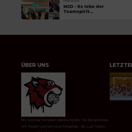
PREVIOUS
MJD - Es lebe der
Teamspirit…
ÜBER UNS
LETZTE
Wir sind die Handball-Abteilung des TSV Bargteheide.
Wir freuen uns auf neue Mitglieder, die Lust haben