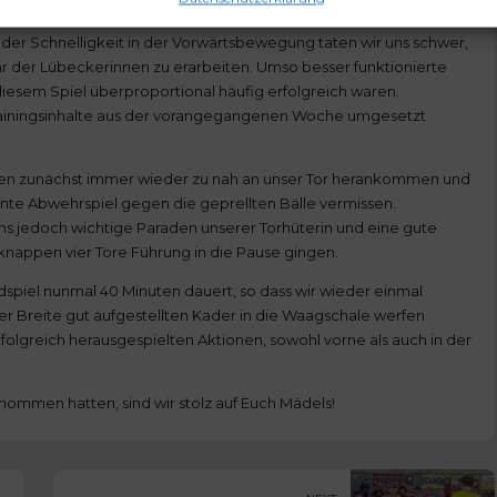
ls ohne, ist nicht zuletzt auch bei unserer Nationalmannschaft zu
der Schnelligkeit in der Vorwärtsbewegung taten wir uns schwer,
 der Lübeckerinnen zu erarbeiten. Umso besser funktionierte
diesem Spiel überproportional häufig erfolgreich waren.
Trainingsinhalte aus der vorangegangenen Woche umgesetzt
nen zunächst immer wieder zu nah an unser Tor herankommen und
nte Abwehrspiel gegen die geprellten Bälle vermissen.
ns jedoch wichtige Paraden unserer Torhüterin und eine gute
knappen vier Tore Führung in die Pause gingen.
ndspiel nunmal 40 Minuten dauert, so dass wir wieder einmal
der Breite gut aufgestellten Kader in die Waagschale werfen
olgreich herausgespielten Aktionen, sowohl vorne als auch in der
enommen hatten, sind wir stolz auf Euch Mädels!