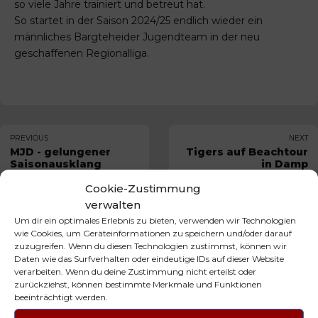
so viele Jahre trainiert und betreut hat.
So startet in der Saison 2024/25 endlich wieder ein
männliches Bargteheider Jugendteam in der neu
geschaffenen Regionalliga.
PREVIOUS
NEXT
MJD - gelungener
Tigers auf Beachtour
Saisonausklang
in Damp
Cookie-Zustimmung
verwalten
NEUESTE BEITRÄGE
Um dir ein optimales Erlebnis zu bieten, verwenden wir Technologien
wie Cookies, um Geräteinformationen zu speichern und/oder darauf
zuzugreifen. Wenn du diesen Technologien zustimmst, können wir
Daten wie das Surfverhalten oder eindeutige IDs auf dieser Website
verarbeiten. Wenn du deine Zustimmung nicht erteilst oder
29. JUNI 2026
zurückziehst, können bestimmte Merkmale und Funktionen
Mini Tigers on Fire 🔥
beeinträchtigt werden.