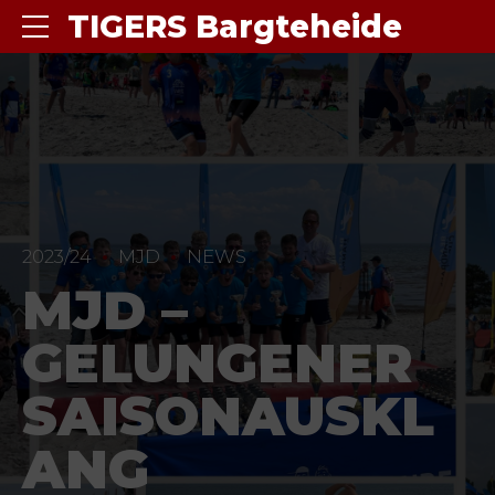
TIGERS Bargteheide
2023/24
MJD
NEWS
MJD –
GELUNGENER
SAISONAUSKL
ANG