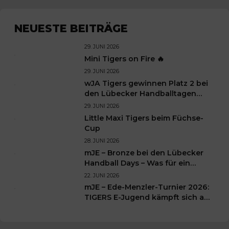
NEUESTE BEITRÄGE
29. JUNI 2026
Mini Tigers on Fire 🔥
29. JUNI 2026
wJA Tigers gewinnen Platz 2 bei
den Lübecker Handballtagen
2026
29. JUNI 2026
Little Maxi Tigers beim Füchse-
Cup
28. JUNI 2026
mJE – Bronze bei den Lübecker
Handball Days – Was für ein
Wochenende für unsere kleinen
22. JUNI 2026
TIGERS
mJE – Ede-Menzler-Turnier 2026:
TIGERS E-Jugend kämpft sich auf
Platz 3