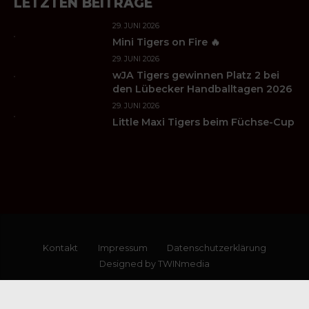
LETZTEN BEITRÄGE
29. JUNI 2026
Mini Tigers on Fire 🔥
29. JUNI 2026
wJA Tigers gewinnen Platz 2 bei
den Lübecker Handballtagen 2026
29. JUNI 2026
Little Maxi Tigers beim Füchse-Cup
Kontakt
Impressum
Datenschutzerklärung
Designed by TWINmedia