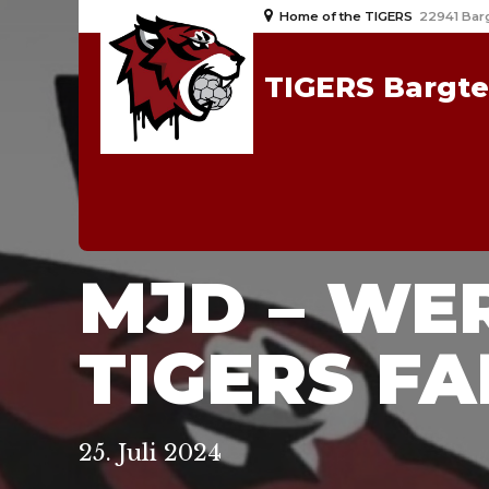
Home of the TIGERS
22941 Bar
TIGERS Bargt
2023/24
MJD
NEWS
MJD – WER
TIGERS FA
25. Juli 2024