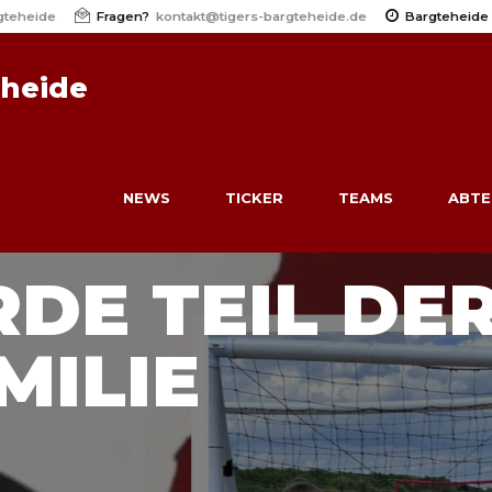
gteheide
Fragen?
kontakt@tigers-bargteheide.de
Bargteheide
eheide
NEWS
TICKER
TEAMS
ABTE
DE TEIL DE
MILIE