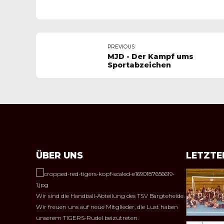
PREVIOUS
MJD - Der Kampf ums
Sportabzeichen
ÜBER UNS
LETZTE
Wir sind die Handball-Abteilung des TSV Bargteheide.
Wir freuen uns auf neue Mitglieder, die Lust haben
unserem TIGERS-Rudel beizutreten.