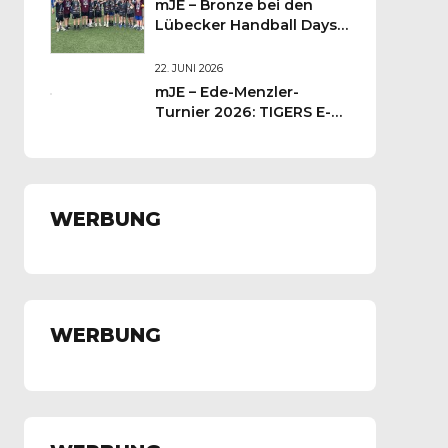
mJE – Bronze bei den
Lübecker Handball Days –
Was für ein Wochenende
für unsere kleinen TIGERS
22. JUNI 2026
mJE – Ede-Menzler-
Turnier 2026: TIGERS E-
Jugend kämpft sich auf
Platz 3
WERBUNG
WERBUNG