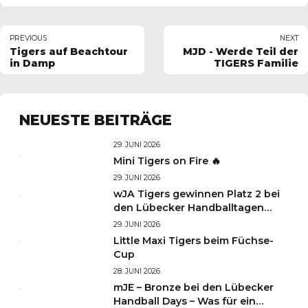
PREVIOUS
NEXT
Tigers auf Beachtour
MJD - Werde Teil der
in Damp
TIGERS Familie
NEUESTE BEITRÄGE
29. JUNI 2026
Mini Tigers on Fire 🔥
29. JUNI 2026
wJA Tigers gewinnen Platz 2 bei
den Lübecker Handballtagen
2026
29. JUNI 2026
Little Maxi Tigers beim Füchse-
Cup
28. JUNI 2026
mJE – Bronze bei den Lübecker
Handball Days – Was für ein