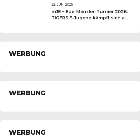
Wochenende für unsere kleinen
22. JUNI 2026
TIGERS
mJE – Ede-Menzler-Turnier 2026:
TIGERS E-Jugend kämpft sich auf
Platz 3
WERBUNG
WERBUNG
WERBUNG