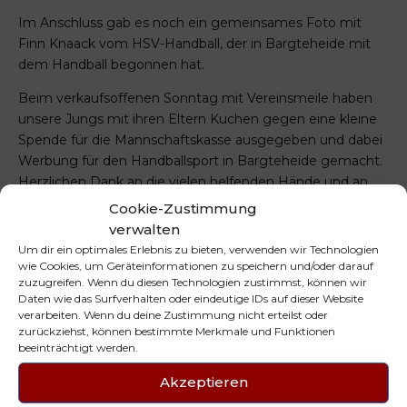
Im Anschluss gab es noch ein gemeinsames Foto mit
Finn Knaack vom HSV-Handball, der in Bargteheide mit
dem Handball begonnen hat.
Beim verkaufsoffenen Sonntag mit Vereinsmeile haben
unsere Jungs mit ihren Eltern Kuchen gegen eine kleine
Spende für die Mannschaftskasse ausgegeben und dabei
Werbung für den Handballsport in Bargteheide gemacht.
Herzlichen Dank an die vielen helfenden Hände und an
die HASPA Bargteheide für die Bereitstellung des Platzes.
Cookie-Zustimmung
verwalten
Um dir ein optimales Erlebnis zu bieten, verwenden wir Technologien
wie Cookies, um Geräteinformationen zu speichern und/oder darauf
PREVIOUS
NEXT
zuzugreifen. Wenn du diesen Technologien zustimmst, können wir
Männliche B-Jugend
wJC1 lässt dem ATSV
Daten wie das Surfverhalten oder eindeutige IDs auf dieser Website
startet erfolgreich in
Stockelsdorf
verarbeiten. Wenn du deine Zustimmung nicht erteilst oder
die
auswärts keine
zurückziehst, können bestimmte Merkmale und Funktionen
Regionalligasaison
Chance
beeinträchtigt werden.
Akzeptieren
NEUESTE BEITRÄGE