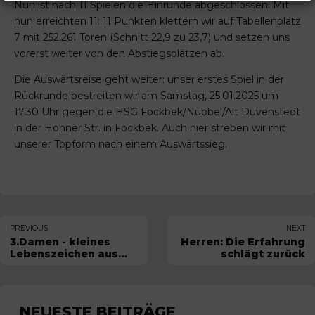
Nun ist nach 11 Spielen die Hinrunde abgeschlossen. Mit
nun erreichten 11: 11 Punkten klettern wir auf Tabellenplatz
7 mit 252:261 Toren (Schnitt 22,9 zu 23,7) und setzen uns
vorerst weiter von den Abstiegsplätzen ab.
Die Auswärtsreise geht weiter: unser erstes Spiel in der
Rückrunde bestreiten wir am Samstag, 25.01.2025 um
17.30 Uhr gegen die HSG Fockbek/Nübbel/Alt Duvenstedt
in der Hohner Str. in Fockbek. Auch hier streben wir mit
unserer Topform nach einem Auswärtssieg.
PREVIOUS
NEXT
3.Damen - kleines
Herren: Die Erfahrung
Lebenszeichen aus
schlägt zurück
der Kreisklasse
NEUESTE BEITRÄGE