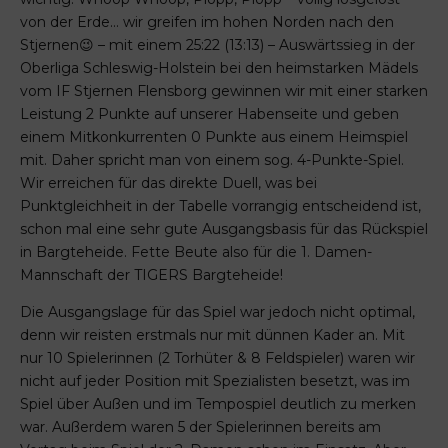
von der Erde… wir greifen im hohen Norden nach den
Stjernen😉 – mit einem 25:22 (13:13) – Auswärtssieg in der
Oberliga Schleswig-Holstein bei den heimstarken Mädels
vom IF Stjernen Flensborg gewinnen wir mit einer starken
Leistung 2 Punkte auf unserer Habenseite und geben
einem Mitkonkurrenten 0 Punkte aus einem Heimspiel
mit. Daher spricht man von einem sog. 4-Punkte-Spiel.
Wir erreichen für das direkte Duell, was bei
Punktgleichheit in der Tabelle vorrangig entscheidend ist,
schon mal eine sehr gute Ausgangsbasis für das Rückspiel
in Bargteheide. Fette Beute also für die 1. Damen-
Mannschaft der TIGERS Bargteheide!
Die Ausgangslage für das Spiel war jedoch nicht optimal,
denn wir reisten erstmals nur mit dünnen Kader an. Mit
nur 10 Spielerinnen (2 Torhüter & 8 Feldspieler) waren wir
nicht auf jeder Position mit Spezialisten besetzt, was im
Spiel über Außen und im Tempospiel deutlich zu merken
war. Außerdem waren 5 der Spielerinnen bereits am