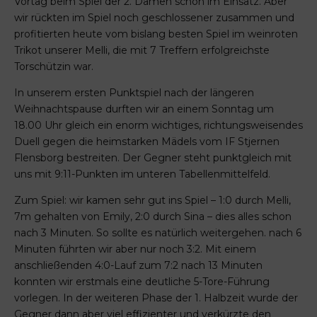
Vortag beim Spiel der 2. Damen schon im Einsatz. Aber
wir rückten im Spiel noch geschlossener zusammen und
profitierten heute vom bislang besten Spiel im weinroten
Trikot unserer Melli, die mit 7 Treffern erfolgreichste
Torschützin war.
In unserem ersten Punktspiel nach der längeren
Weihnachtspause durften wir an einem Sonntag um
18.00 Uhr gleich ein enorm wichtiges, richtungsweisendes
Duell gegen die heimstarken Mädels vom IF Stjernen
Flensborg bestreiten. Der Gegner steht punktgleich mit
uns mit 9:11-Punkten im unteren Tabellenmittelfeld.
Zum Spiel: wir kamen sehr gut ins Spiel – 1:0 durch Melli,
7m gehalten von Emily, 2:0 durch Sina – dies alles schon
nach 3 Minuten. So sollte es natürlich weitergehen. nach 6
Minuten führten wir aber nur noch 3:2. Mit einem
anschließenden 4:0-Lauf zum 7:2 nach 13 Minuten
konnten wir erstmals eine deutliche 5-Tore-Führung
vorlegen. In der weiteren Phase der 1. Halbzeit wurde der
Gegner dann aber viel effizienter und verkürzte den