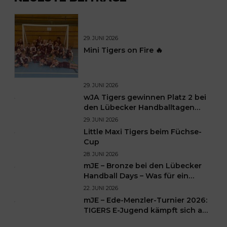
29. JUNI 2026
Mini Tigers on Fire 🔥
29. JUNI 2026
wJA Tigers gewinnen Platz 2 bei
den Lübecker Handballtagen
2026
29. JUNI 2026
Little Maxi Tigers beim Füchse-
Cup
28. JUNI 2026
mJE – Bronze bei den Lübecker
Handball Days – Was für ein
Wochenende für unsere kleinen
22. JUNI 2026
TIGERS
mJE – Ede-Menzler-Turnier 2026:
TIGERS E-Jugend kämpft sich auf
Platz 3