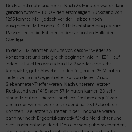
Rückstand mehr und mehr. Nach 26 Minuten war er dann
gänzlich futsch – 10:10 – den erstmaligen Rückstand von
12:13 konnte Melli jedoch vor der Halbzeit noch
ausgleichen. Mit einem 13:13-Halbzeitstand ging es zum
Pausentee in die Kabinen in der schönsten Halle der
Oberliga.
In der 2. HZ nahmen wir uns vor, dass wir wieder so
konzentriert und erfolgreich beginnen, wie in HZ 1 – auf
jeden Fall stellten wir auch in HZ 2 wieder eine sehr
kompakte, gute Abwehr – in den folgenden 25 Minuten
ließen wir nur 6 Gegentreffer zu, von denen 2 noch
Siebenmeter-Treffer waren. Nach unserem letzten
Rückstand von 14:15 nach 37 Minuten kamen 20 sehr
starke Minuten – diesmal auch im Positionsangriff von
uns, in der wir uns vorentscheidend auf 25:19 absetzen
konnten. Die letzten 3 Treffer in der Endphase waren
dann nur noch Ergebniskosmetik für die Nordlichter und
nicht mehr entscheidend. Den ein wenig überraschenden,
aber verdienten Sieg bejubelten wir dann durch laute