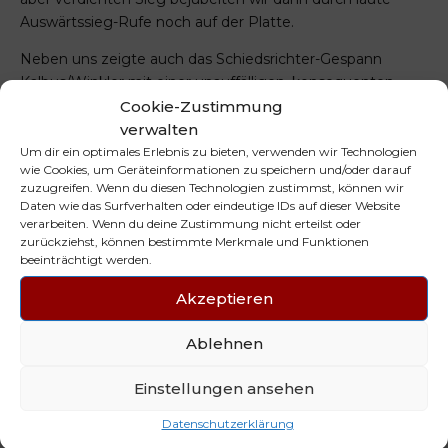
Auswärtssieg-Rufe noch auf der Platte.
Neben uns zeigte auch das Schiedsrichter-Gespann
Kalbus/Winkler mit einer unauffälligen, konsequenten
Linie eine sehr starke Leistung. Sie hatten keinerlei
Cookie-Zustimmung
Probleme das faire Spiel zu leiten.
verwalten
Um dir ein optimales Erlebnis zu bieten, verwenden wir Technologien
Folgende Spielerinnen glänzten in Flensburg in einer
wie Cookies, um Geräteinformationen zu speichern und/oder darauf
wahren Stjernstunde: Emily Hutschreuther (Tor), Antonia
zuzugreifen. Wenn du diesen Technologien zustimmst, können wir
Daten wie das Surfverhalten oder eindeutige IDs auf dieser Website
Möllers (Tor) – , Melanie Heß (7), Sina Eichholz (7/2), Solveig
verarbeiten. Wenn du deine Zustimmung nicht erteilst oder
Korth (3), Sina Hallmann (2), Jette Harms (2) Karo Koch (2),
zurückziehst, können bestimmte Merkmale und Funktionen
), Jana Dombrowski (1), Sinja Hartmann,
beeinträchtigt werden.
Durch unseren Auswärtserfolg ist uns nach einer 90-
Akzeptieren
minütigen Anfahrt, einem 90-minütigem Spiel (mit
Pause) und einer 90-minütigen Rückfahrt eine perfekte
Ablehnen
Auswärtsfahrt gelungen. Aus den letzten 5 Punktspielen
in der Oberliga konnten wir 4 Siege einfahren – alle diese 4
Einstellungen ansehen
Gegner stehen nun unter uns in der Tabelle und können
Datenschutzerklärung
daher in die Kategorie Pflichtsiege eingeordnet werden.