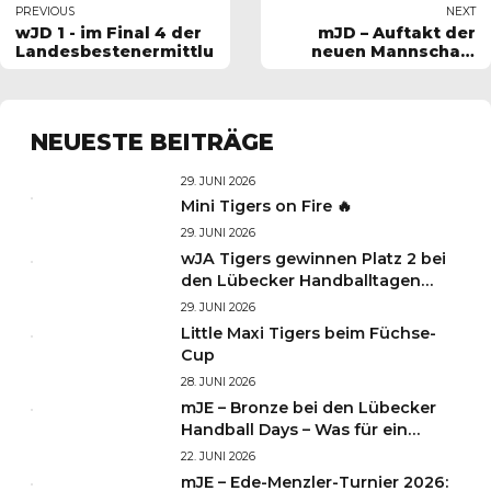
PREVIOUS
NEXT
wJD 1 - im Final 4 der
mJD – Auftakt der
Landesbestenermittlung
neuen Mannschaft
beim Greenkeepr Cup
2025
NEUESTE BEITRÄGE
29. JUNI 2026
Mini Tigers on Fire 🔥
29. JUNI 2026
wJA Tigers gewinnen Platz 2 bei
den Lübecker Handballtagen
2026
29. JUNI 2026
Little Maxi Tigers beim Füchse-
Cup
28. JUNI 2026
mJE – Bronze bei den Lübecker
Handball Days – Was für ein
Wochenende für unsere kleinen
22. JUNI 2026
TIGERS
mJE – Ede-Menzler-Turnier 2026: