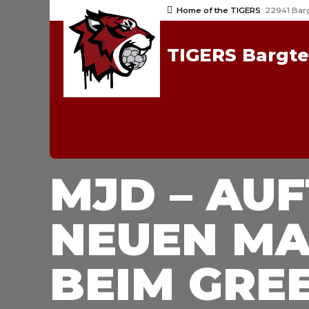
Home of the TIGERS
22941 Bar
TIGERS Bargt
2024/25
MJD
NEWS
MJD – AU
NEUEN M
BEIM GRE