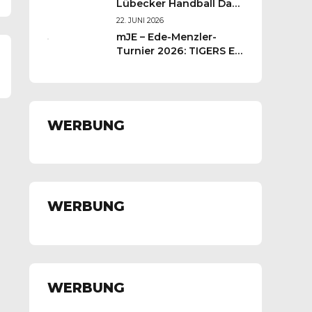
Lübecker Handball Days
– Was für ein
22. JUNI 2026
Wochenende für unsere
mJE – Ede-Menzler-
kleinen TIGERS
Turnier 2026: TIGERS E-
Jugend kämpft sich auf
Platz 3
WERBUNG
WERBUNG
WERBUNG