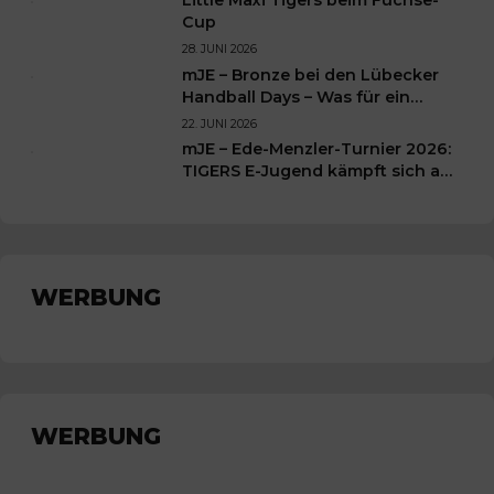
Cup
28. JUNI 2026
mJE – Bronze bei den Lübecker
Handball Days – Was für ein
Wochenende für unsere kleinen
22. JUNI 2026
TIGERS
mJE – Ede-Menzler-Turnier 2026:
TIGERS E-Jugend kämpft sich auf
Platz 3
WERBUNG
WERBUNG