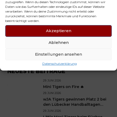
zuzugreifen. Wenn du diesen Technologien zustimmst, können wir
Daten wie das Surfverhalten oder eindeutige IDs auf dieser Website
verarbeiten. Wenn du deine Zustimmung nicht erteilst oder
zurückziehst, können bestimmte Merkmale und Funktionen
beeinträchtigt werden.
Akzeptieren
NEXT
Ablehnen
PREVIOUS
wJC1 verwandelt
Herren x A-Jugend
ersten Matchball zur
Einstellungen ansehen
Oberliga SH
Datenschutzerklärung
NEUESTE BEITRÄGE
29. JUNI 2026
Mini Tigers on Fire 🔥
29. JUNI 2026
wJA Tigers gewinnen Platz 2 bei
den Lübecker Handballtagen
2026
29. JUNI 2026
Little Maxi Tigers beim Füchse-