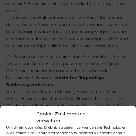
und mit 9:8 aus Sicht der Tigers in die Pause gegangen
wurde.
In der zweiten Halbzeit zündeten die Bargteheiderinnen
den Turbo, die Abwehr stand, die Torhüterinnen waren da
und im Angriff wurde Tor um Tor davon gezogen, so dass
am Ende ein deutliches 22:14 auf der Anzeigentafel stand
und mit dem Abpfiff alle Freunden-Dämme brachen.
Die Mannschaft um das Trainer Trio: Sina Eichholz, Yannick
Jensen und Andreas Frank präsentierte sich am Quali
Wochenende in Topform und sicherte sich so den
begehrten Platz in der
höchsten Jugendliga
Schleswig‑Holsteins.
Beteiligt waren: Martha Stender, Bente Scholz, Delia
Busch, Emma Rabe, Frieda Wolf, Henrike Kutsche, Jule
Weidmann, Lilly Frank. Liv Klemann, Lotta Jargstorf, Mina
Garbers, Nia Ortlepp, Sophie Hentschel, Tilda Reimer
Cookie-Zustimmung
verwalten
Um dir ein optimales Erlebnis zu bieten, verwenden wir Technologien
wie Cookies, um Geräteinformationen zu speichern und/oder darauf