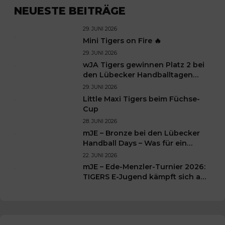
NEUESTE BEITRÄGE
29. JUNI 2026
Mini Tigers on Fire 🔥
29. JUNI 2026
wJA Tigers gewinnen Platz 2 bei
den Lübecker Handballtagen
2026
29. JUNI 2026
Little Maxi Tigers beim Füchse-
Cup
28. JUNI 2026
mJE – Bronze bei den Lübecker
Handball Days – Was für ein
Wochenende für unsere kleinen
22. JUNI 2026
TIGERS
mJE – Ede-Menzler-Turnier 2026:
TIGERS E-Jugend kämpft sich auf
Platz 3