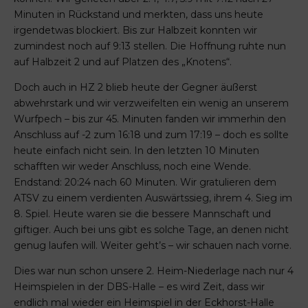
Minuten in Rückstand und merkten, dass uns heute
irgendetwas blockiert. Bis zur Halbzeit konnten wir
zumindest noch auf 9:13 stellen. Die Hoffnung ruhte nun
auf Halbzeit 2 und auf Platzen des „Knotens“.
Doch auch in HZ 2 blieb heute der Gegner äußerst
abwehrstark und wir verzweifelten ein wenig an unserem
Wurfpech – bis zur 45. Minuten fanden wir immerhin den
Anschluss auf -2 zum 16:18 und zum 17:19 – doch es sollte
heute einfach nicht sein. In den letzten 10 Minuten
schafften wir weder Anschluss, noch eine Wende.
Endstand: 20:24 nach 60 Minuten. Wir gratulieren dem
ATSV zu einem verdienten Auswärtssieg, ihrem 4. Sieg im
8. Spiel. Heute waren sie die bessere Mannschaft und
giftiger. Auch bei uns gibt es solche Tage, an denen nicht
genug laufen will. Weiter geht’s – wir schauen nach vorne.
Dies war nun schon unsere 2. Heim-Niederlage nach nur 4
Heimspielen in der DBS-Halle – es wird Zeit, dass wir
endlich mal wieder ein Heimspiel in der Eckhorst-Halle