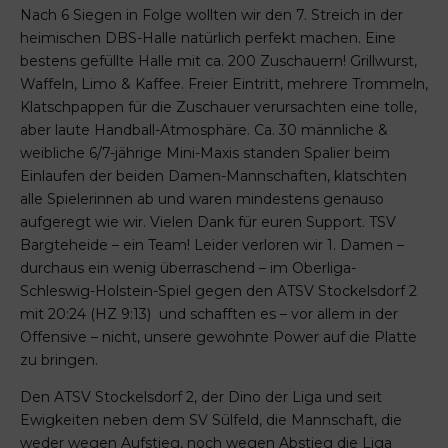
Nach 6 Siegen in Folge wollten wir den 7. Streich in der
heimischen DBS-Halle natürlich perfekt machen. Eine
bestens gefüllte Halle mit ca. 200 Zuschauern! Grillwurst,
Waffeln, Limo & Kaffee. Freier Eintritt, mehrere Trommeln,
Klatschpappen für die Zuschauer verursachten eine tolle,
aber laute Handball-Atmosphäre. Ca. 30 männliche &
weibliche 6/7-jährige Mini-Maxis standen Spalier beim
Einlaufen der beiden Damen-Mannschaften, klatschten
alle Spielerinnen ab und waren mindestens genauso
aufgeregt wie wir. Vielen Dank für euren Support. TSV
Bargteheide – ein Team! Leider verloren wir 1. Damen –
durchaus ein wenig überraschend – im Oberliga-
Schleswig-Holstein-Spiel gegen den ATSV Stockelsdorf 2
mit 20:24 (HZ 9:13) und schafften es – vor allem in der
Offensive – nicht, unsere gewohnte Power auf die Platte
zu bringen.
Den ATSV Stockelsdorf 2, der Dino der Liga und seit
Ewigkeiten neben dem SV Sülfeld, die Mannschaft, die
weder wegen Aufstieg, noch wegen Abstieg die Liga