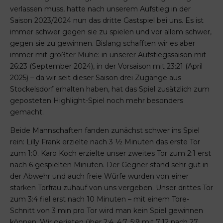
verlassen muss, hatte nach unserem Aufstieg in der
Saison 2023/2024 nun das dritte Gastspiel bei uns. Es ist
immer schwer gegen sie zu spielen und vor allem schwer,
gegen sie zu gewinnen. Bislang schafften wir es aber
immer mit größter Mühe: in unserer Aufstiegssaison mit
26:23 (September 2024), in der Vorsaison mit 23:21 (April
2025) – da wir seit dieser Saison drei Zugänge aus
Stockelsdorf erhalten haben, hat das Spiel zusätzlich zum
geposteten Highlight-Spiel noch mehr besonders
gemacht.
Beide Mannschaften fanden zunächst schwer ins Spiel
rein: Lilly Frank erzielte nach 3 ½ Minuten das erste Tor
zum 1:0. Karo Koch erzielte unser zweites Tor zum 2:1 erst
nach 6 gespielten Minuten. Der Gegner stand sehr gut in
der Abwehr und auch freie Würfe wurden von einer
starken Torfrau zuhauf von uns vergeben. Unser drittes Tor
zum 3:4 fiel erst nach 10 Minuten – mit einem Tore-
Schnitt von 3 min pro Tor wird man kein Spiel gewinnen
können. Wir gerieten über 2:4, 4:7, 5:9 mit 7:12 nach 27