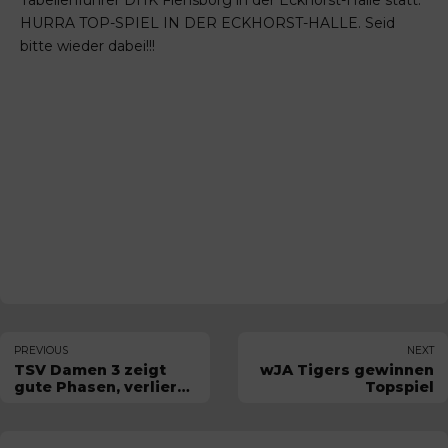
Tabellenführer DHK Flensborg in der Eckhorst-Halle statt:
HURRA TOP-SPIEL IN DER ECKHORST-HALLE. Seid
bitte wieder dabei!!!
PREVIOUS
NEXT
TSV Damen 3 zeigt
wJA Tigers gewinnen
gute Phasen, verliert
Topspiel
aber in Hartenholm -
Roedel zurück,
Kramer debütiert