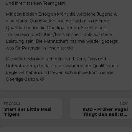
und ihren starken Teamgeist.
Mit den beiden Erfolgen krönt die weibliche Jugend A
eine starke Qualifikation und darf sich nun über die
Qualifikation für die Oberliga freuen. Spielerinnen,
Trainerteam und Eltern/Fans können stolz auf diese
Leistung sein. Die Mannschaft hat mal wieder gezeigt,
was für Potenzial in Ihnen steckt.
Die wJA bedanken sich bei allen Eltern, Fans und
Unterstützern, die das Team während der Qualifikation
begleitet haben, und freuen sich auf die kommende
Oberliga-Saison. 🐯
PREVIOUS
NEXT
Start der Little Maxi
mJD – Früher Vogel
Tigers
fängt den Ball: Die
TIGERS rocken das
Ede-Menzler-Turnier!