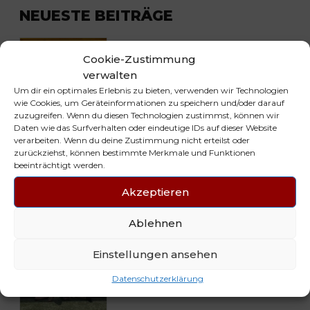
NEUESTE BEITRÄGE
Cookie-Zustimmung
29. JUNI 2026
verwalten
Mini Tigers on Fire 🔥
Um dir ein optimales Erlebnis zu bieten, verwenden wir Technologien
wie Cookies, um Geräteinformationen zu speichern und/oder darauf
zuzugreifen. Wenn du diesen Technologien zustimmst, können wir
Daten wie das Surfverhalten oder eindeutige IDs auf dieser Website
verarbeiten. Wenn du deine Zustimmung nicht erteilst oder
zurückziehst, können bestimmte Merkmale und Funktionen
29. JUNI 2026
beeinträchtigt werden.
wJA Tigers gewinnen Platz 2 bei
den Lübecker Handballtagen
Akzeptieren
2026
Ablehnen
Einstellungen ansehen
29. JUNI 2026
Little Maxi Tigers beim Füchse-
Datenschutzerklärung
Cup