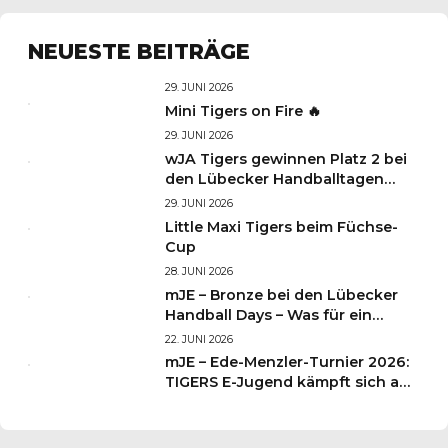
auf Platz 3
NEUESTE BEITRÄGE
29. JUNI 2026
Mini Tigers on Fire 🔥
29. JUNI 2026
wJA Tigers gewinnen Platz 2 bei
den Lübecker Handballtagen
2026
29. JUNI 2026
Little Maxi Tigers beim Füchse-
Cup
28. JUNI 2026
mJE – Bronze bei den Lübecker
Handball Days – Was für ein
Wochenende für unsere kleinen
22. JUNI 2026
TIGERS
mJE – Ede-Menzler-Turnier 2026:
TIGERS E-Jugend kämpft sich auf
Platz 3