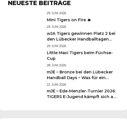
NEUESTE BEITRÄGE
29. JUNI 2026
Mini Tigers on Fire 🔥
29. JUNI 2026
wJA Tigers gewinnen Platz 2 bei
den Lübecker Handballtagen
2026
29. JUNI 2026
Little Maxi Tigers beim Füchse-
Cup
28. JUNI 2026
mJE – Bronze bei den Lübecker
Handball Days – Was für ein
Wochenende für unsere kleinen
22. JUNI 2026
TIGERS
mJE – Ede-Menzler-Turnier 2026:
TIGERS E-Jugend kämpft sich auf
Platz 3