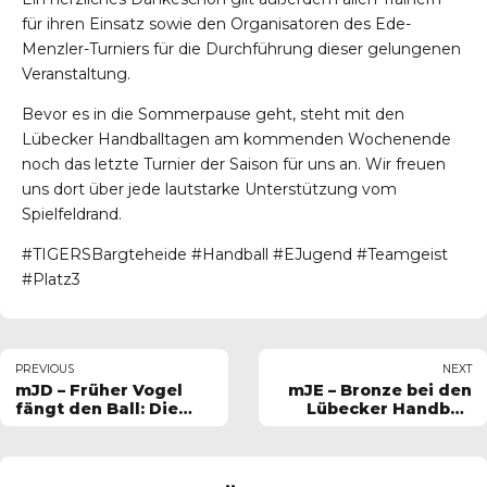
für ihren Einsatz sowie den Organisatoren des Ede-
Menzler-Turniers für die Durchführung dieser gelungenen
Veranstaltung.
Bevor es in die Sommerpause geht, steht mit den
Lübecker Handballtagen am kommenden Wochenende
noch das letzte Turnier der Saison für uns an. Wir freuen
uns dort über jede lautstarke Unterstützung vom
Spielfeldrand.
#TIGERSBargteheide #Handball #EJugend #Teamgeist
#Platz3
PREVIOUS
NEXT
mJD – Früher Vogel
mJE – Bronze bei den
fängt den Ball: Die
Lübecker Handball
TIGERS rocken das
Days – Was für ein
Ede-Menzler-Turnier!
Wochenende für
unsere kleinen
TIGERS