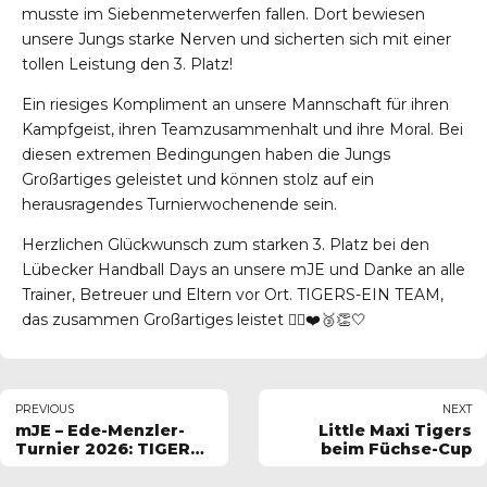
musste im Siebenmeterwerfen fallen. Dort bewiesen
unsere Jungs starke Nerven und sicherten sich mit einer
tollen Leistung den 3. Platz!
Ein riesiges Kompliment an unsere Mannschaft für ihren
Kampfgeist, ihren Teamzusammenhalt und ihre Moral. Bei
diesen extremen Bedingungen haben die Jungs
Großartiges geleistet und können stolz auf ein
herausragendes Turnierwochenende sein.
Herzlichen Glückwunsch zum starken 3. Platz bei den
Lübecker Handball Days an unsere mJE und Danke an alle
Trainer, Betreuer und Eltern vor Ort. TIGERS-EIN TEAM,
das zusammen Großartiges leistet 🤾‍♂️❤️🥉👏🤍
PREVIOUS
NEXT
mJE – Ede-Menzler-
Little Maxi Tigers
Turnier 2026: TIGERS
beim Füchse-Cup
E-Jugend kämpft sich
auf Platz 3