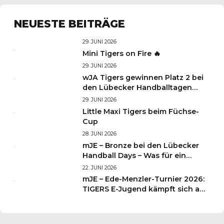
NEUESTE BEITRÄGE
29. JUNI 2026
Mini Tigers on Fire 🔥
29. JUNI 2026
wJA Tigers gewinnen Platz 2 bei
den Lübecker Handballtagen
2026
29. JUNI 2026
Little Maxi Tigers beim Füchse-
Cup
28. JUNI 2026
mJE – Bronze bei den Lübecker
Handball Days – Was für ein
Wochenende für unsere kleinen
22. JUNI 2026
TIGERS
mJE – Ede-Menzler-Turnier 2026:
TIGERS E-Jugend kämpft sich auf
Platz 3