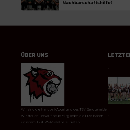
Nachbarschaftshilfe!
ÜBER UNS
LETZTE
Wir sind die Handball-Abteilung des TSV Bargteheide.
Wir freuen uns auf neue Mitglieder, die Lust haben
unserem TIGERS-Rudel beizutreten.