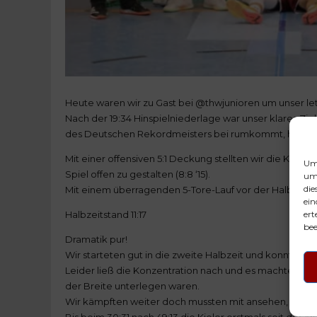
Heute waren wir zu Gast bei @thwjunioren um unser letz
Nach der 19:34 Hinspielniederlage war unser klares Zie
des Deutschen Rekordmeisters bei rumkommt, hätte ni
Mit einer offensiven 5:1 Deckung stellten wir die Kiel
Um 
Spiel offen zu gestalten (8:8 ‘15).
um 
die
Mit einem überragenden 5-Tore-Lauf vor der Halbzeitpau
ein
ert
Halbzeitstand 11:17
bee
Dramatik pur!
Wir starteten gut in die zweite Halbzeit und konnten so
Leider ließ die Konzentration nach und es machte sich 
der Breite unterlegen waren.
Wir kämpften weiter doch mussten mit ansehen, wie d
Bis beim 30:31 nach 49:13 die Kieler erstmals seit der 1