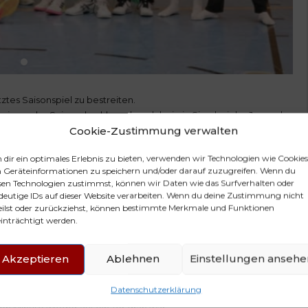
tes Saisonspiel zu bestreiten.
l ein runder Saisonabschluss, dass dabei ein Sieg bei der Jugend
Cookie-Zustimmung verwalten
emand für möglich gehalten, außer Ecki.
er vor überraschend große Probleme. Dadurch gelang es uns das
dir ein optimales Erlebnis zu bieten, verwenden wir Technologien wie Cookies
Geräteinformationen zu speichern und/oder darauf zuzugreifen. Wenn du
sen Technologien zustimmst, können wir Daten wie das Surfverhalten oder
se konnten wir uns erstmals deutlich absetzen (10:16 ‘23).
deutige IDs auf dieser Website verarbeiten. Wenn du deine Zustimmung nicht
eilst oder zurückziehst, können bestimmte Merkmale und Funktionen
inträchtigt werden.
 den Vorsprung sogar auf 7 Tore ausbauen (17:24 ‘34)
Akzeptieren
Ablehnen
Einstellungen ansehe
bemerkbar, dass wir mit unseren 8 spielfähigen Feldspielern in
Datenschutzerklärung
er Vorsprung immer weiter schmolz.
9ten Minute wieder auf ein Tor dran war.