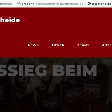
gteheide
Fragen?
kontakt@tigers-bargteheide.de
Bargteheide
eheide
NEWS
TICKER
TEAMS
ABTE
SIEG BEIM