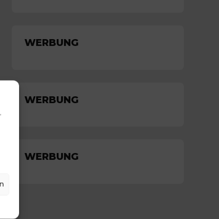
Jugend kämpft sich auf
Platz 3
WERBUNG
WERBUNG
,
WERBUNG
n