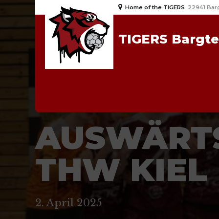
Home of the TIGERS
22941 Bar
TIGERS Bargt
2024/25
MJB
NEWS
AUSWÄRTS
THW KIEL
2. April 2025