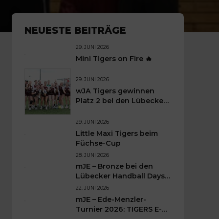
NEUESTE BEITRÄGE
29. JUNI 2026
Mini Tigers on Fire 🔥
29. JUNI 2026
wJA Tigers gewinnen
Platz 2 bei den Lübecker
Handballtagen 2026
29. JUNI 2026
Little Maxi Tigers beim
Füchse-Cup
28. JUNI 2026
mJE – Bronze bei den
Lübecker Handball Days –
Was für ein Wochenende
22. JUNI 2026
für unsere kleinen TIGERS
mJE – Ede-Menzler-
Turnier 2026: TIGERS E-