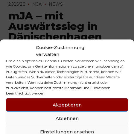
2025/26
MJA
NEWS
mJA – mit
Auswärtssieg in
Dänischenhagen
Cookie-Zustimmung
29. September 2025
verwalten
Um dir ein optimales Erlebnis zu bieten, verwenden wir Technologien
wie Cookies, um Geräteinformationen zu speichern und/oder darauf
zuzugreifen. Wenn du diesen Technologien zustimmst, können wir
Daten wie das Surfverhalten oder eindeutige IDs auf dieser Website
verarbeiten. Wenn du deine Zustimmung nicht erteilst oder
NEUESTE BEITRÄGE
zurückziehst, können bestimmte Merkmale und Funktionen
beeinträchtigt werden.
29. JUNI 2026
Mini Tigers on Fire 🔥
Akzeptieren
29. JUNI 2026
wJA Tigers gewinnen Platz 2 bei
Ablehnen
den Lübecker Handballtagen
2026
29. JUNI 2026
Einstellungen ansehen