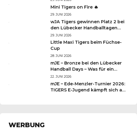
29. JUNI 2026
Mini Tigers on Fire 🔥
29. JUNI 2026
wJA Tigers gewinnen Platz 2 bei
den Lübecker Handballtagen
2026
29. JUNI 2026
Little Maxi Tigers beim Füchse-
Cup
28. JUNI 2026
mJE – Bronze bei den Lübecker
Handball Days – Was für ein
Wochenende für unsere kleinen
22. JUNI 2026
TIGERS
mJE – Ede-Menzler-Turnier 2026:
TIGERS E-Jugend kämpft sich auf
Platz 3
WERBUNG