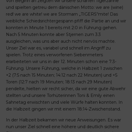
Von Beginn an zeigten wir unsere scharfen Tigerzähne
und spielten getreu dem dänischen Motto: we are (wine)
red! we are white! we are Stormarn „TIGERS“mite! Das
weibliche Schiedsrichtergespann pfiff die Partie an und wir
konnten in Minute 1 bereits mit 2:0 in Führung gehen.
Nach 5 Minuten konnte aber Stjernen zum 3:3
ausgleichen, was uns aber auch nicht nervös machte.
Unser Ziel war es, variabel und schnell im Angriff zu
spielen. Trotz eines verworfenen Siebenmeters
erarbeiteten wir uns in der 12. Minuten schon eine 7:3-
Führung. Unsere Führung, welche in Halbzeit 1 zwischen
+2 (7:5 nach 15 Minuten; 14:12 nach 22 Minuten) und +5
Toren (12:7 nach 19 Minuten; 18:13 nach 29 Minuten)
pendelte, hielten wir recht sicher, da wir eine gute Abwehr
stellten und unsere Torhüterinnen Toni & Emily einen
Sahnetag erwischten und viele Würfe halten konnten. In
die Halbzeit gingen wir mit einem 18:14-Zwischenstand.
In der Halbzeit bekamen wir neue Anweisungen. Es war
nun unser Ziel schnell eine höhere und deutlich sichere