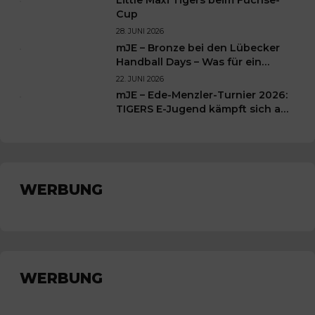
Cup
28. JUNI 2026
mJE – Bronze bei den Lübecker
Handball Days – Was für ein
Wochenende für unsere kleinen
22. JUNI 2026
TIGERS
mJE – Ede-Menzler-Turnier 2026:
TIGERS E-Jugend kämpft sich auf
Platz 3
WERBUNG
WERBUNG