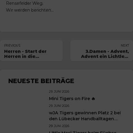
Rensefelder Weg.
Wir werden berichten…
PREVIOUS
NEXT
Herren - Start der
3.Damen - Advent,
Herren in die
Advent ein Lichtlein
Rückrunde am 1.
brennt…
Advent geglückt
NEUESTE BEITRÄGE
29. JUNI 2026
Mini Tigers on Fire 🔥
29. JUNI 2026
wJA Tigers gewinnen Platz 2 bei
den Lübecker Handballtagen
2026
29. JUNI 2026
Little Maxi Tigers beim Füchse-