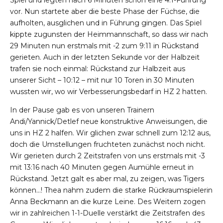
Spiel und legten nach 6 Minuten schon eine 4:1-Führung
vor. Nun startete aber die beste Phase der Füchse, die
aufholten, ausglichen und in Führung gingen. Das Spiel
kippte zugunsten der Heimmannschaft, so dass wir nach
29 Minuten nun erstmals mit -2 zum 9:11 in Rückstand
gerieten. Auch in der letzten Sekunde vor der Halbzeit
trafen sie noch einmal: Rückstand zur Halbzeit aus
unserer Sicht – 10:12 – mit nur 10 Toren in 30 Minuten
wussten wir, wo wir Verbesserungsbedarf in HZ 2 hatten.
In der Pause gab es von unseren Trainern
Andi/Yannick/Detlef neue konstruktive Anweisungen, die
uns in HZ 2 halfen. Wir glichen zwar schnell zum 12:12 aus,
doch die Umstellungen fruchteten zunächst noch nicht.
Wir gerieten durch 2 Zeitstrafen von uns erstmals mit -3
mit 13:16 nach 40 Minuten gegen Aumühle erneut in
Rückstand. Jetzt galt es aber mal, zu zeigen, was Tigers
können…! Thea nahm zudem die starke Rückraumspielerin
Anna Beckmann an die kurze Leine. Des Weitern zogen
wir in zahlreichen 1-1-Duelle verstärkt die Zeitstrafen des