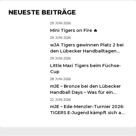
NEUESTE BEITRÄGE
29. JUNI 2026
Mini Tigers on Fire 🔥
29. JUNI 2026
wJA Tigers gewinnen Platz 2 bei
den Lübecker Handballtagen
2026
29. JUNI 2026
Little Maxi Tigers beim Füchse-
Cup
28. JUNI 2026
mJE – Bronze bei den Lübecker
Handball Days – Was für ein
Wochenende für unsere kleinen
22. JUNI 2026
TIGERS
mJE – Ede-Menzler-Turnier 2026:
TIGERS E-Jugend kämpft sich auf
Platz 3