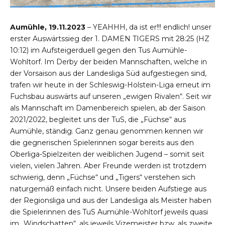
Aumühle, 19.11.2023
– YEAHHH, da ist er!!! endlich! unser
erster Auswärtssieg der 1. DAMEN TIGERS mit 28:25 (HZ
10:12) im Aufsteigerduell gegen den Tus Aumühle-
Wohltorf. Im Derby der beiden Mannschaften, welche in
der Vorsaison aus der Landesliga Süd aufgestiegen sind,
trafen wir heute in der Schleswig-Holstein-Liga erneut im
Fuchsbau auswärts auf unseren „ewigen Rivalen“. Seit wir
als Mannschaft im Damenbereich spielen, ab der Saison
2021/2022, begleitet uns der TuS, die „Füchse“ aus
Aumühle, ständig. Ganz genau genommen kennen wir
die gegnerischen Spielerinnen sogar bereits aus den
Oberliga-Spielzeiten der weiblichen Jugend – somit seit
vielen, vielen Jahren. Aber Freunde werden ist trotzdem
schwierig, denn „Füchse“ und „Tigers“ verstehen sich
naturgemäß einfach nicht. Unsere beiden Aufstiege aus
der Regionsliga und aus der Landesliga als Meister haben
die Spielerinnen des TuS Aumühle-Wohltorf jeweils quasi
im „Windschatten“, als jeweils Vizemeister bzw. als zweite