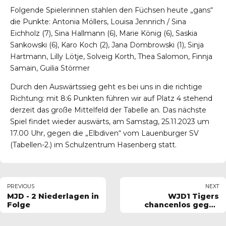
Folgende Spielerinnen stahlen den Füchsen heute „gans“
die Punkte: Antonia Möllers, Louisa Jennrich / Sina
Eichholz (7), Sina Hallmann (6), Marie König (6), Saskia
Sankowski (6), Karo Koch (2), Jana Dombrowski (1), Sinja
Hartmann, Lilly Lötje, Solveig Korth, Thea Salomon, Finnja
Samain, Guilia Störmer
Durch den Auswärtssieg geht es bei uns in die richtige
Richtung: mit 8:6 Punkten führen wir auf Platz 4 stehend
derzeit das große Mittelfeld der Tabelle an. Das nächste
Spiel findet wieder auswärts, am Samstag, 25.11.2023 um
17.00 Uhr, gegen die „Elbdiven“ vom Lauenburger SV
(Tabellen-2.) im Schulzentrum Hasenberg statt.
PREVIOUS
NEXT
MJD - 2 Niederlagen in
WJD1 Tigers
Folge
chancenlos gegen
den MTV Lübeck