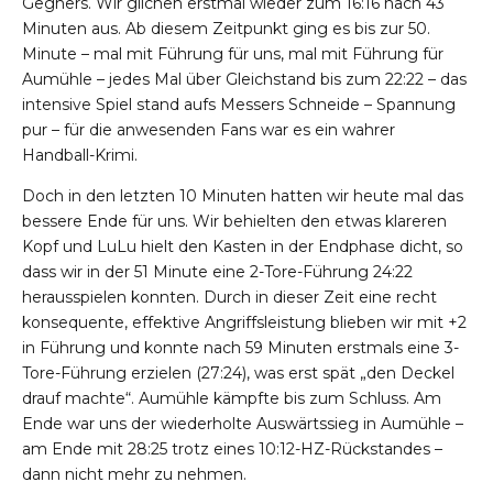
Gegners. Wir glichen erstmal wieder zum 16:16 nach 43
Minuten aus. Ab diesem Zeitpunkt ging es bis zur 50.
Minute – mal mit Führung für uns, mal mit Führung für
Aumühle – jedes Mal über Gleichstand bis zum 22:22 – das
intensive Spiel stand aufs Messers Schneide – Spannung
pur – für die anwesenden Fans war es ein wahrer
Handball-Krimi.
Doch in den letzten 10 Minuten hatten wir heute mal das
bessere Ende für uns. Wir behielten den etwas klareren
Kopf und LuLu hielt den Kasten in der Endphase dicht, so
dass wir in der 51 Minute eine 2-Tore-Führung 24:22
herausspielen konnten. Durch in dieser Zeit eine recht
konsequente, effektive Angriffsleistung blieben wir mit +2
in Führung und konnte nach 59 Minuten erstmals eine 3-
Tore-Führung erzielen (27:24), was erst spät „den Deckel
drauf machte“. Aumühle kämpfte bis zum Schluss. Am
Ende war uns der wiederholte Auswärtssieg in Aumühle –
am Ende mit 28:25 trotz eines 10:12-HZ-Rückstandes –
dann nicht mehr zu nehmen.