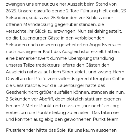
zwangen uns erneut zu einer Auszeit beim Stand von
26:25. Unsere darauffolgende 2-Tore Führung hielt exakt 23
Sekunden, sodass wir 25 Sekunden vor Schluss einer
offenen Manndeckung gegenüber standen, die
versuchte, ihr Glück zu erzwingen. Nun sei dahingestellt,
ob die Lauenburger Gäste in den verbleibenden
Sekunden nach unserem gescheiterten Angriffsversuch
noch aus eigener Kraft das Ausgleichstor erzielt hätten,
eine bemerkenswert dumme Übersprungshandlung
unseres Teilzeitredakteurs lieferte den Gästen den
Ausgleich nahezu auf dem Silbertablett und zwang Herrn
Düvell an der Pfeife zum vollends gerechtfertigten Griff in
die Gesäßtasche. Für die Lauenburger hätte das
Geschenk nicht größer ausfallen können, standen sie nun,
2 Sekunden vor Abpfiff, doch plötzlich statt am eigenen
6er am 7-Meter Punkt und mussten „nur noch“ an Jörg
vorbei, um die Punkteteilung zu erzielen. Das taten sie
und konnten ausgiebig den gewonnenen Punkt feiern.
Frustrierender hätte das Spiel für uns kaum ausgehen