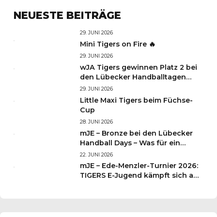
NEUESTE BEITRÄGE
29. JUNI 2026
Mini Tigers on Fire 🔥
29. JUNI 2026
wJA Tigers gewinnen Platz 2 bei
den Lübecker Handballtagen
2026
29. JUNI 2026
Little Maxi Tigers beim Füchse-
Cup
28. JUNI 2026
mJE – Bronze bei den Lübecker
Handball Days – Was für ein
Wochenende für unsere kleinen
22. JUNI 2026
TIGERS
mJE – Ede-Menzler-Turnier 2026:
TIGERS E-Jugend kämpft sich auf
Platz 3