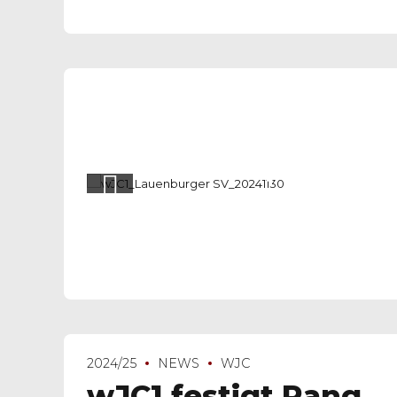
2024/25
NEWS
WJC
wJC1 festigt Rang