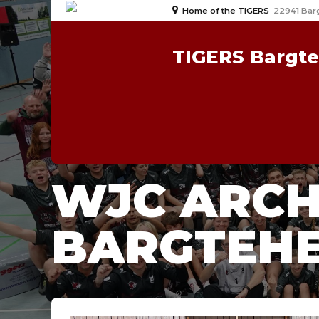
Home of the TIGERS
22941 Bar
TIGERS Bargt
HOME
CATEGORY
WJC ARCHI
BARGTEHE