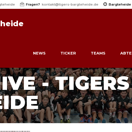
gteheide
Fragen?
kontakt@tigers-bargteheide.de
Bargteheide
eheide
NEWS
TICKER
TEAMS
ABTE
VE - TIGERS
IDE