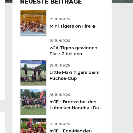
NEUESTE BEITRÄGE
29. JUNI 2026
Mini Tigers on Fire 🔥
29. JUNI 2026
wJA Tigers gewinnen
Platz 2 bei den
Lübecker
Handballtagen 2026
29. JUNI 2026
Little Maxi Tigers beim
Füchse-Cup
28. JUNI 2026
mJE – Bronze bei den
Lübecker Handball Days
– Was für ein
Wochenende für unsere
22. JUNI 2026
kleinen TIGERS
mJE – Ede-Menzler-